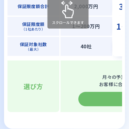
3
2,000万円
保証限度額合計
1
保証限度額
1〜200万円
（1社あたり）
保証対象社数
40社
（最大）
月々の予算
お客様に合っ
選び方