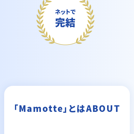
「Mamotte」とは
ABOUT